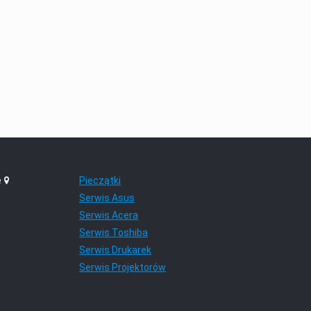
e
Pieczątki
Serwis Asus
Serwis Acera
Serwis Toshiba
Serwis Drukarek
Serwis Projektorów