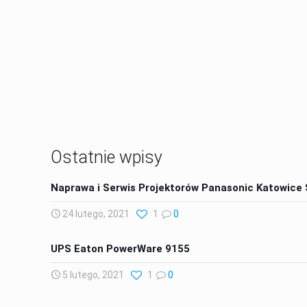
18000
Klientów przez 20 lat
Ostatnie wpisy
Naprawa i Serwis Projektorów Panasonic Katowice
24 lutego, 2021
1
0
UPS Eaton PowerWare 9155
5 lutego, 2021
1
0