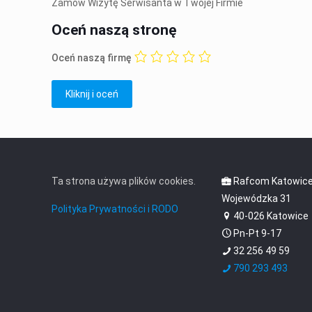
Zamów Wizytę Serwisanta w Twojej Firmie
Oceń naszą stronę
Oceń naszą firmę
Ta strona używa plików cookies.
Rafcom Katowic
Wojewódzka 31
Polityka Prywatności i RODO
40-026 Katowice
Pn-Pt 9-17
32 256 49 59
790 293 493