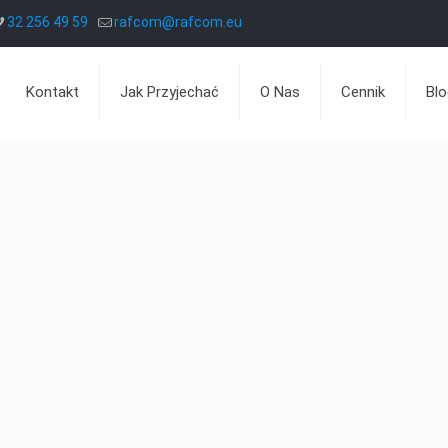
32 256 49 59
rafcom@rafcom.eu
Kontakt
Jak Przyjechać
O Nas
Cennik
Blo
Jak naprawiamy?
Dlaczego my?