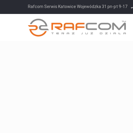
Rafcom Serwis Katowice Wojewódzka 31 pn-pt 9-17
Jak diagnozujemy?