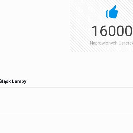
20
16000
Lat Serwisu
Naprawionych Ustere
 Śląsk Lampy