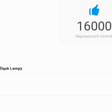
20
16000
Lat Serwisu
Naprawionych Ustere
 Śląsk Lampy