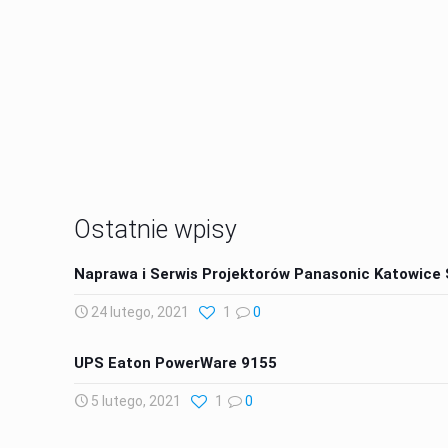
18000
Klientów przez 20 lat
Ostatnie wpisy
Naprawa i Serwis Projektorów Panasonic Katowice
24 lutego, 2021
1
0
UPS Eaton PowerWare 9155
5 lutego, 2021
1
0