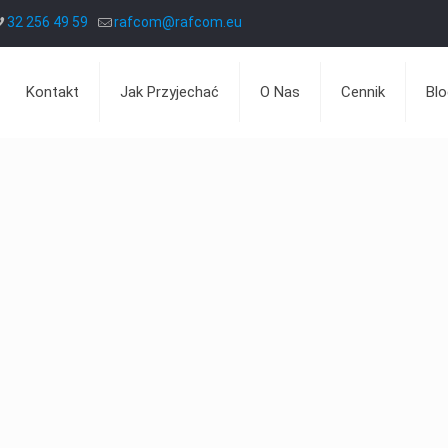
32 256 49 59
rafcom@rafcom.eu
Kontakt
Jak Przyjechać
O Nas
Cennik
Blo
Jak naprawiamy?
Dlaczego my?