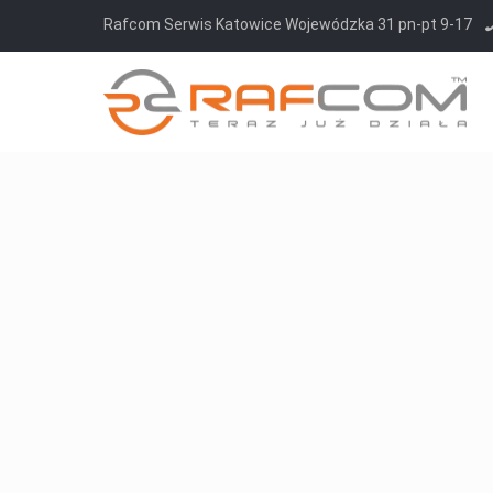
Rafcom Serwis Katowice Wojewódzka 31 pn-pt 9-17
Jak diagnozujemy?